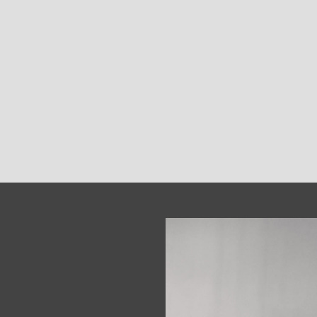
Op de werf en/of 
techniekers
Je maakt vorderin
Kortom coördiner
Bekijk de volledige vac