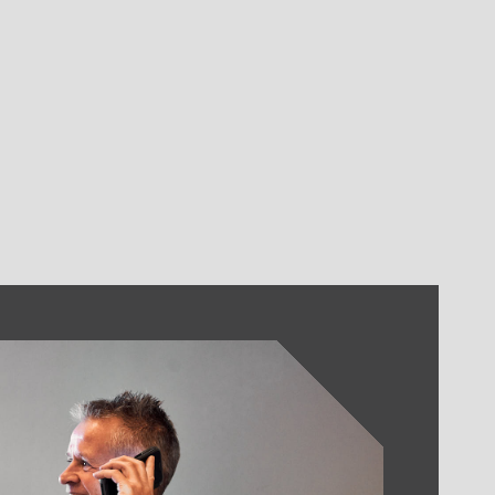
kantoor zorg je dagelijks voor de briefing van de
gsstaten i.f.v de vorderingen van de werken
en, organiseren en opvolgen
ature