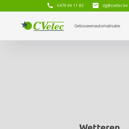
0479 69 11 83
dg@cvelec.be
Gebouwenautomatisatie
Wetteren