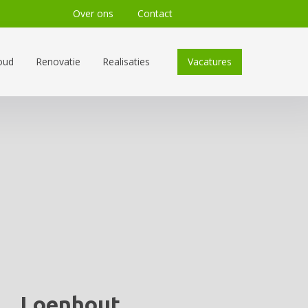
Over ons
Contact
oud
Renovatie
Realisaties
Vacatures
Loenhout